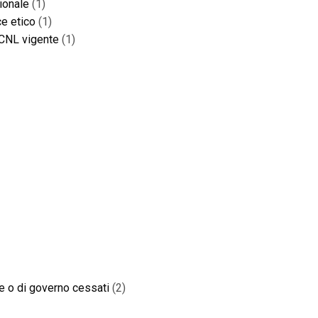
ionale
(1)
e etico
(1)
 CCNL vigente
(1)
ne o di governo cessati
(2)