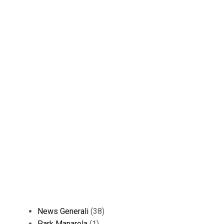
News Generali
(38)
Park Manarola
(1)