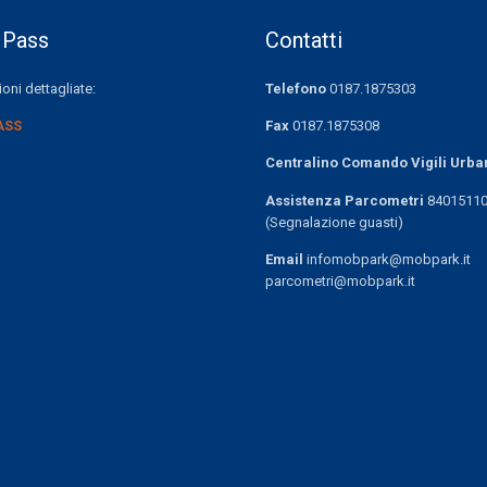
 Pass
Contatti
oni dettagliate:
Telefono
0187.1875303
ASS
Fax
0187.1875308
Centralino Comando Vigili Urba
Assistenza Parcometri
8401511
(Segnalazione guasti)
Email
infomobpark@mobpark.it
parcometri@mobpark.it