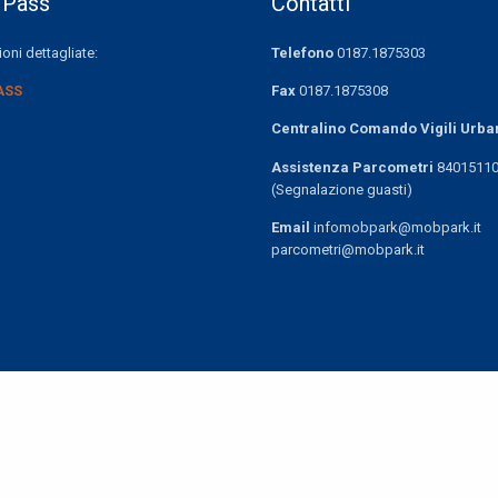
 Pass
Contatti
oni dettagliate:
Telefono
0187.1875303
ASS
Fax
0187.1875308
Centralino Comando Vigili Urba
Assistenza Parcometri
8401511
(Segnalazione guasti)
Email
infomobpark@mobpark.it
parcometri@mobpark.it