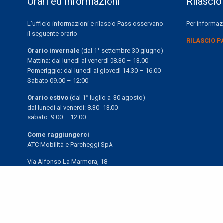
Orari ed Informazioni
Rilascio
L’ufficio informazioni e rilascio Pass osservano
Per informazi
il seguente orario
RILASCIO P
Orario invernale
(dal 1° settembre 30 giugno)
Mattina: dal lunedì al venerdì 08.30 – 13.00
Pomeriggio: dal lunedì al giovedì 14.30 – 16.00
Sabato 09.00 – 12:00
Orario estivo
(dal 1° luglio al 30 agosto)
dal lunedì al venerdi: 8.30 -13.00
sabato: 9:00 – 12:00
Come raggiungerci
ATC Mobilità e Parcheggi SpA
Via Alfonso La Marmora, 18
19122 La Spezia (SP)