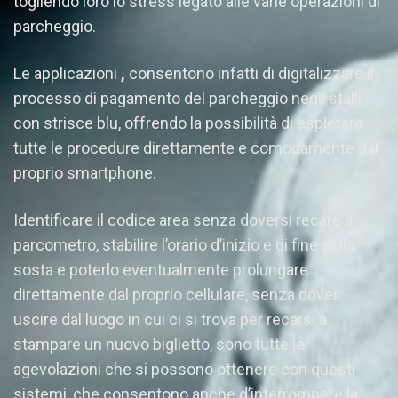
togliendo loro lo stress legato alle varie operazioni di
parcheggio.
Le applicazioni
,
consentono infatti di digitalizzare il
processo di pagamento del parcheggio negli stalli
con strisce blu, offrendo la possibilità di espletare
tutte le procedure direttamente e comodamente dal
proprio smartphone.
Identificare il codice area senza doversi recare al
parcometro, stabilire l’orario d’inizio e di fine della
sosta e poterlo eventualmente prolungare
direttamente dal proprio cellulare, senza dover
uscire dal luogo in cui ci si trova per recarsi a
stampare un nuovo biglietto, sono tutte le
agevolazioni che si possono ottenere con questi
sistemi, che consentono anche d’interrompere la