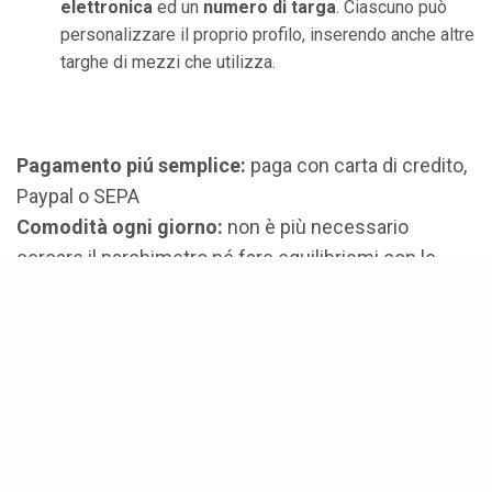
elettronica
ed un
numero di targa
. Ciascuno può
personalizzare il proprio profilo, inserendo anche altre
targhe di mezzi che utilizza.
Pagamento pi
ú
semplice:
paga con carta di credito,
Paypal o SEPA
Comodità ogni giorno:
non è più necessario
cercare il parchimetro né fare equilibrismi con le
monete.
Promemoria automatico:
inviato prima della fine
della sessione di parcheggio. Ovunque tu sia.
Facile da estendere:
devi lasciare l’auto un po’ più a
lungo? Estendi la sosta via smart phone, tramite
l’app.