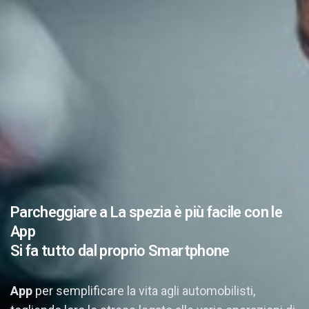
Parcheggiare a La spezia è più facile con le
App
Si fa tutto dal proprio Smartphone
App
per semplificare la vita agli automobilisti,