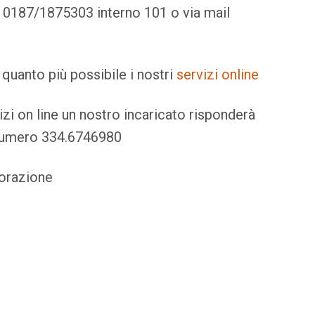
 0187/1875303 interno 101 o via mail
e quanto più possibile i nostri
servizi online
vizi on line un nostro incaricato risponderà
e numero 334.6746980
borazione