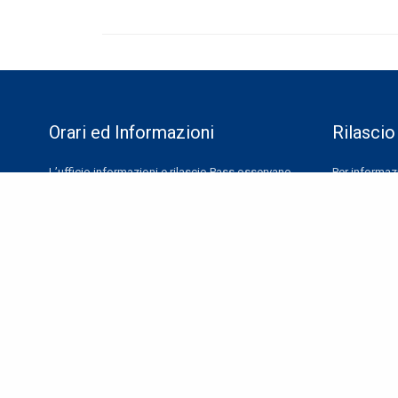
Orari ed Informazioni
Rilascio
L’ufficio informazioni e rilascio Pass osservano
Per informazi
il seguente orario
PREVIOUS POST (P)
RILASCIO P
INDICATORE DI TEMPESTIVITA' DEI PAGAMENTI
Orario invernale
(dal 1° settembre 30 giugno)
Mattina: dal lunedì al venerdì 08.30 – 13.00
Pomeriggio: dal lunedì al giovedì 14.30 – 16.00
Sabato 09.00 – 12:00
Orario estivo
(dal 1° luglio al 30 agosto)
dal lunedì al venerdi: 8.30 -13.00
sabato: 9:00 – 12:00
Come raggiungerci
ATC Mobilità e Parcheggi SpA