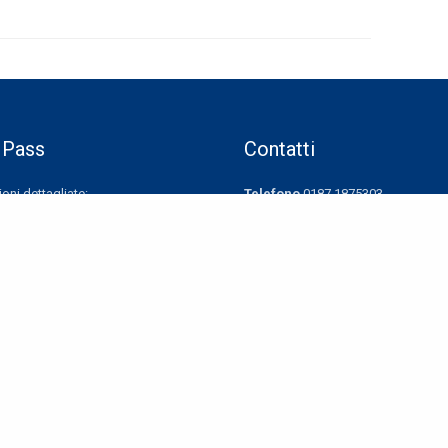
 Pass
Contatti
oni dettagliate:
Telefono
0187.1875303
ASS
Fax
0187.1875308
Share
Centralino Comando Vigili Urba
Assistenza Parcometri
8401511
(Segnalazione guasti)
Email
infomobpark@mobpark.it
parcometri@mobpark.it