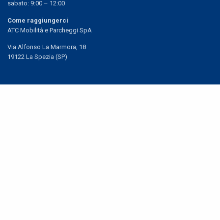
sabato: 9:00 – 12:00
Come raggiungerci
ATC Mobilità e Parcheggi SpA
Via Alfonso La Marmora, 18
19122 La Spezia (SP)
Share
Rilascio Pass
Per informazioni dettagliate:
RILASCIO PASS
Contatti
Telefono
0187.1875303