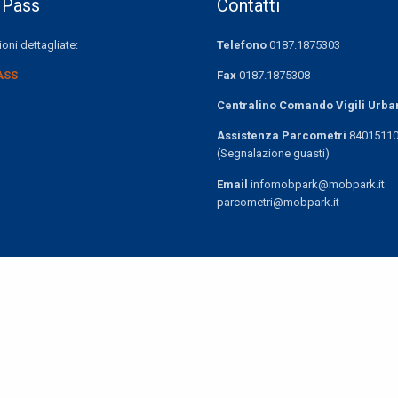
 Pass
Contatti
oni dettagliate:
Telefono
0187.1875303
ASS
Fax
0187.1875308
Centralino Comando Vigili Urba
Assistenza Parcometri
8401511
(Segnalazione guasti)
Email
infomobpark@mobpark.it
parcometri@mobpark.it
Share