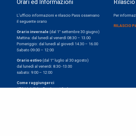
Orari ed Informazioni
Rilascio
L’ufficio informazioni e rilascio Pass osservano
Per informazi
il seguente orario
RILASCIO P
Orario invernale
(dal 1° settembre 30 giugno)
Mattina: dal lunedì al venerdì 08.30 – 13.00
Pomeriggio: dal lunedì al giovedì 14.30 – 16.00
Sabato 09.00 – 12:00
Orario estivo
(dal 1° luglio al 30 agosto)
dal lunedì al venerdi: 8.30 -13.00
sabato: 9:00 – 12:00
Come raggiungerci
ATC Mobilità e Parcheggi SpA
PREVIOUS POST (P)
Via Alfonso La Marmora, 18
Dichiarazione importi di viaggi di servizio e missioni
19122 La Spezia (SP)