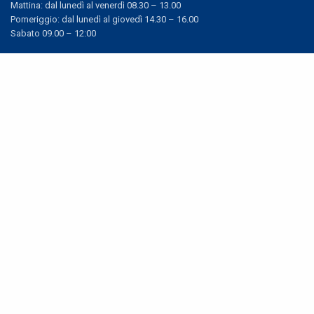
Mattina: dal lunedì al venerdì 08.30 – 13.00
Pomeriggio: dal lunedì al giovedì 14.30 – 16.00
Sabato 09.00 – 12:00
Orario estivo
(dal 1° luglio al 30 agosto)
dal lunedì al venerdi: 8.30 -13.00
Share
sabato: 9:00 – 12:00
Come raggiungerci
ATC Mobilità e Parcheggi SpA
Via Alfonso La Marmora, 18
19122 La Spezia (SP)
Rilascio Pass
Per informazioni dettagliate:
RILASCIO PASS