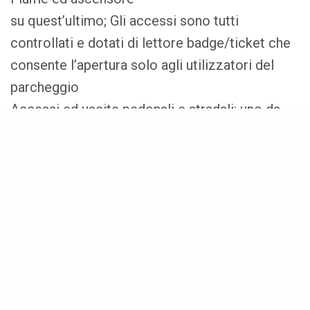
su quest’ultimo;
Gli accessi sono tutti
controllati e dotati di lettore badge/ticket che
consente l’apertura solo agli utilizzatori del
parcheggio
Accessi ed uscite pedonali e stradali: uno da
via Paleocapa, uno da Via Fiume/Piazzetta
Share
Ancona
Il parcheggio è controllato da 64 telecamere;
Nella piazza è stata installata la stazione di
scambio del bike sharing